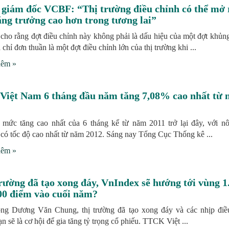
 giám đốc VCBF: “Thị trường điều chỉnh có thể mở 
ăng trưởng cao hơn trong tương lai”
ho rằng đợt điều chỉnh này không phải là dấu hiệu của một đợt khủn
chỉ đơn thuần là một đợt điều chỉnh lớn của thị trường khi ...
hêm »
Việt Nam 6 tháng đầu năm tăng 7,08% cao nhất từ
 mức tăng cao nhất của 6 tháng kể từ năm 2011 trở lại đây, với n
 có tốc độ cao nhất từ năm 2012. Sáng nay Tổng Cục Thống kê ...
hêm »
rường đã tạo xong đáy, VnIndex sẽ hướng tới vùng 1
00 điểm vào cuối năm?
ng Dương Văn Chung, thị trường đã tạo xong đáy và các nhịp điề
n sẽ là cơ hội để gia tăng tỷ trọng cổ phiếu. TTCK Việt ...