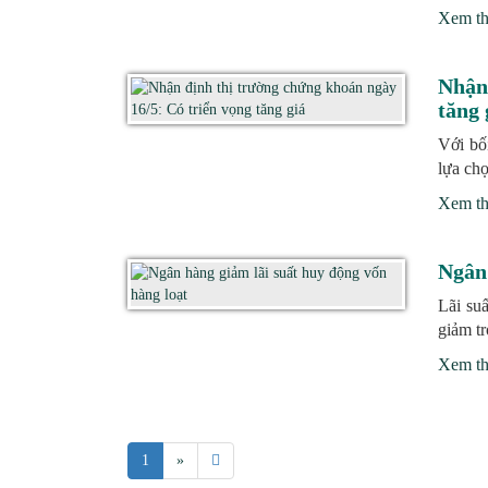
Xem t
Nhận 
tăng 
Với bố
lựa chọ
Xem t
Ngân 
Lãi su
giảm tr
Xem t
Next
2
1
»
page