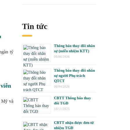
Tin tức
p
Thông báo thay đổi nhân
sự (miễn nhiệm KTT)
ngàn tỷ
08/06/2026
Thông báo thay đổi nhân
sự người Phụ trách
QTCT
 viễn
06/04/2026
CBTT Thông báo thay
ế Mỹ và
đổi TGĐ
18/11/2025
CBTT nhận được đơn từ
nhiệm TGĐ