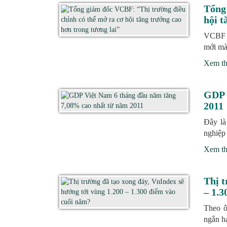
Tổng
hội t
VCBF c
mới mà 
Xem t
GDP 
2011
Đây là
nghiệp
Xem t
Thị t
– 1.3
Theo ô
ngắn hạ