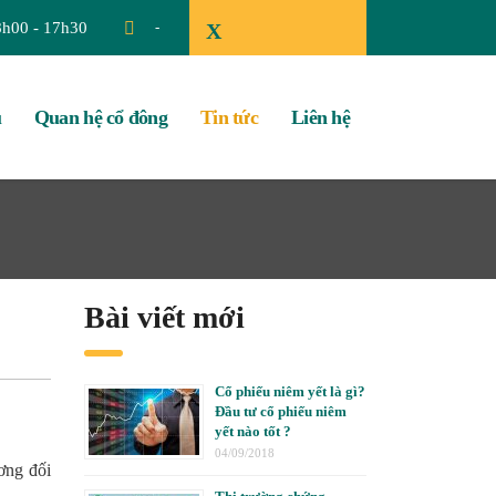
8h00 - 17h30
-
X
u
Quan hệ cổ đông
Tin tức
Liên hệ
Bài viết mới
Cổ phiếu niêm yết là gì?
Đầu tư cổ phiếu niêm
yết nào tốt ?
04/09/2018
ơng đối