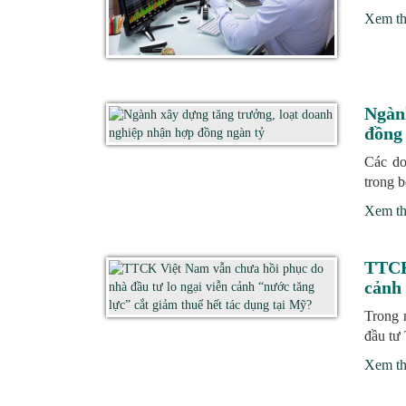
Xem t
Ngàn
đồng
Các do
trong b
Xem t
TTCK 
cảnh 
Trong 
đầu tư 
Xem t