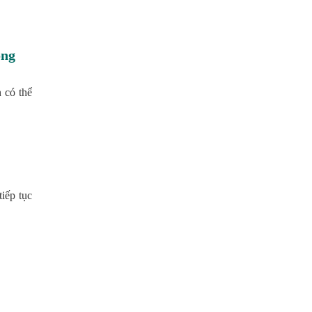
ọng
 có thể
iếp tục