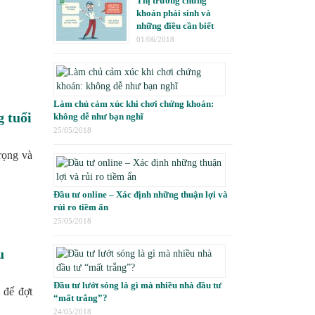
Thị trường chứng
khoán phái sinh và
những điều cần biết
01/06/2018
Làm chủ cảm xúc khi chơi chứng khoán:
g tuổi
không dễ như bạn nghĩ
25/05/2018
trọng và
Đầu tư online – Xác định những thuận lợi và
rủi ro tiềm ẩn
25/05/2018
u
Đầu tư lướt sóng là gì mà nhiều nhà đầu tư
 để đợt
“mất trắng”?
24/05/2018