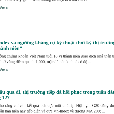
hêm »
dex và ngưỡng kháng cự kỹ thuật thời kỳ thị trườn
hành niên”
ờng chứng khoán Việt Nam tuổi 18 vị thành niên giao dịch khá thận 
nh ở vùng điểm quanh 1,000, mặc dù nền kinh tế có độ ...
hêm »
ấu qua đi, thị trường tiếp đà hồi phục trong tuần đầ
g 12?
o rằng chỉ cần kết quả tích cực một chút tại Hội nghị G20 cũng đủ
gắn hạn hiện nay tiếp diễn và đưa Vn-Index về đường MA 200; ...