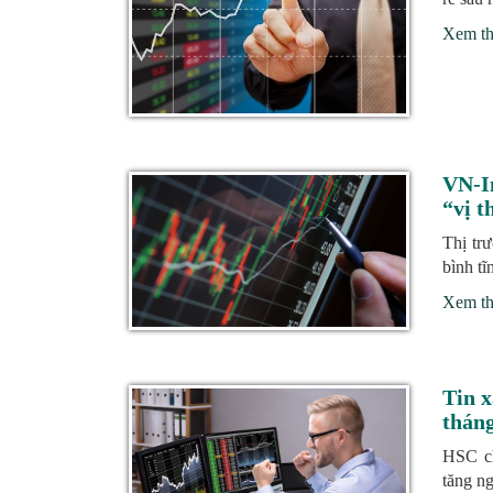
Xem t
VN-In
“vị t
Thị trư
bình tĩ
Xem t
Tin x
thán
HSC ch
tăng n