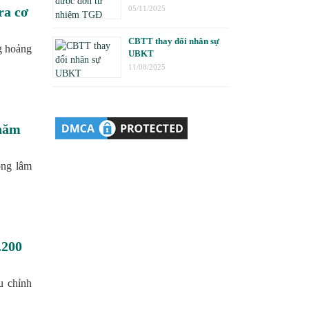
ra cơ
05/11/2025
CBTT thay đổi nhân sự
g hoảng
UBKT
11/08/2025
 năm
ông lâm
.200
u chỉnh