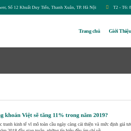
wer, Số 12 Khuất Duy Tiến, Thanh Xuân, TP. Hà Nội
T2 - T6: 
Trang chủ
Giới Thiệ
g khoán Việt sẽ tăng 11% trong năm 2019?
c tranh kinh tế vĩ mô toàn cầu ngày càng cải thiện và mức định giá tư
năm 2018 đầy gian truân, những tín hiệu đều ám chỉ về ...