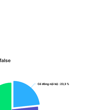
false
Cổ đông nội bộ
Cổ đông nội bộ
: 23,3 %
: 23,3 %