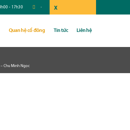
 8h00 - 17h30
-
X
Quan hệ cổ đông
Tin tức
Liên hệ
 – Chu Minh Ngọc