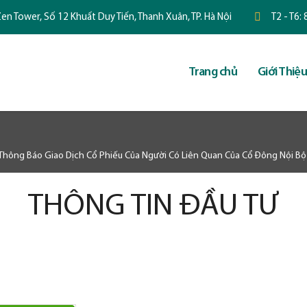
en Tower, Số 12 Khuất Duy Tiến, Thanh Xuân, TP. Hà Nội
T2 - T6:
Trang chủ
Giới Thiệu
Thông Báo Giao Dịch Cổ Phiếu Của Người Có Liên Quan Của Cổ Đông Nội Bộ
THÔNG TIN ĐẦU TƯ