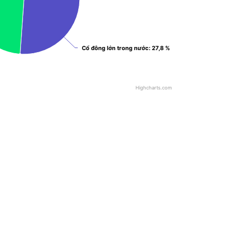
Cổ đông lớn trong nước
Cổ đông lớn trong nước
: 27,8 %
: 27,8 %
Highcharts.com