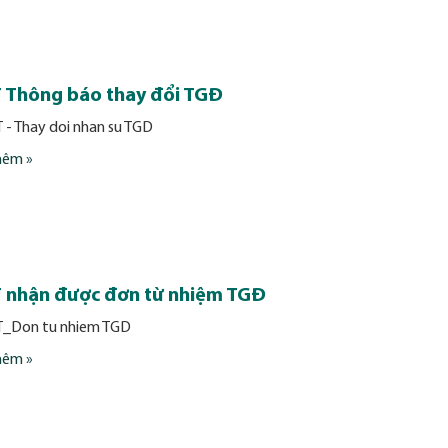
 Thông báo thay đổi TGĐ
T - Thay doi nhan su TGD
hêm »
 nhận được đơn từ nhiệm TGĐ
T_Don tu nhiem TGD
hêm »