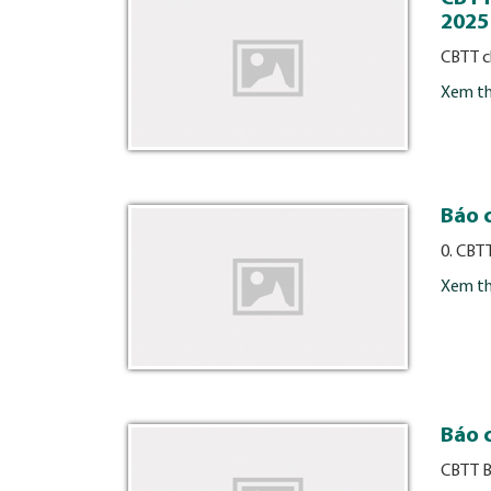
2025
CBTT 
Xem t
Báo 
0. CBT
Xem t
Báo 
CBTT B