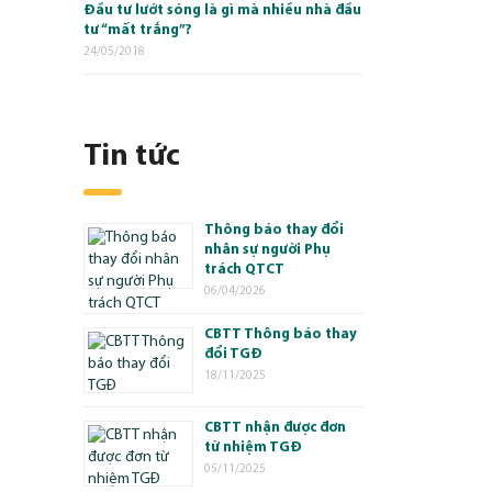
Đầu tư lướt sóng là gì mà nhiều nhà đầu
tư “mất trắng”?
24/05/2018
Tin tức
Thông báo thay đổi
nhân sự người Phụ
trách QTCT
06/04/2026
CBTT Thông báo thay
đổi TGĐ
18/11/2025
CBTT nhận được đơn
từ nhiệm TGĐ
05/11/2025