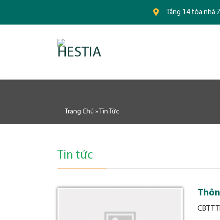
Tầng 14 tòa nhà Z
Trang Chủ
»
Tin Tức
Tin tức
Thôn
CBTT T