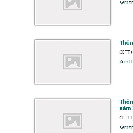
Xem t
Thôn
CBTT t
Xem t
Thôn
năm 
CBTT T
Xem t