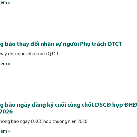
hêm »
g báo thay đổi nhân sự người Phụ trách QTCT
hay doi nguoi phu trach QTCT
hêm »
g báo ngày đăng ký cuối cùng chốt DSCĐ họp ĐH
2026
hong bao ngay DKCC hop thuong nien 2026
hêm »