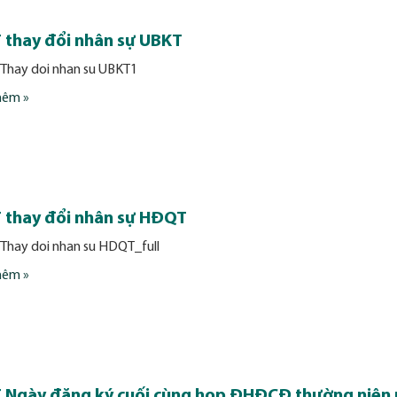
 thay đổi nhân sự UBKT
 Thay doi nhan su UBKT1
hêm »
 thay đổi nhân sự HĐQT
 Thay doi nhan su HDQT_full
hêm »
 Ngày đăng ký cuối cùng họp ĐHĐCĐ thường niên