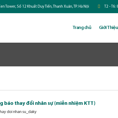
en Tower, Số 12 Khuất Duy Tiến, Thanh Xuân, TP. Hà Nội
T2 - T6:
Trang chủ
Giới Thiệu
g báo thay đổi nhân sự (miễn nhiệm KTT)
hay doi nhan su_daky