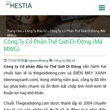
Trang Chủ
»
Công Ty Đầu Tư
»
Công Ty Cổ Phần Thế Giới Di Động (Mã
MWG)
Công Ty Cổ Phần Thế Giới Di Động (Mã
MWG)
11/02/2018
nguyenkhang
Công ty đầu tư
vận hành hai
Công ty Cổ phần đầu tư Thế Giới Di Động
chuỗi bán lẻ là thegioididong.com và ĐIỆN MÁY XANH
(dienmayxanh.com), trong những năm qua, công ty đã liên
tục phát triển nhanh và ổn định bất chấp tình hình kinh tế
thuận lợi hay khó khăn.
Chuỗi Thegioididong.com được thành lập từ 2004 chuyên
bán lẻ các sản phẩm kỹ thuật số di động bao gồm điện