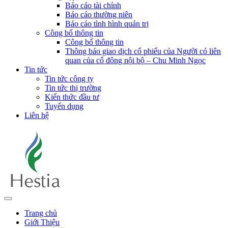
Báo cáo tài chính
Báo cáo thường niên
Báo cáo tình hình quản trị
Công bố thông tin
Công bố thông tin
Thông báo giao dịch cổ phiếu của Người có liên
quan của cổ đông nội bộ – Chu Minh Ngọc
Tin tức
Tin tức công ty
Tin tức thị trường
Kiến thức đầu tư
Tuyển dụng
Liên hệ
Trang chủ
Giới Thiệu