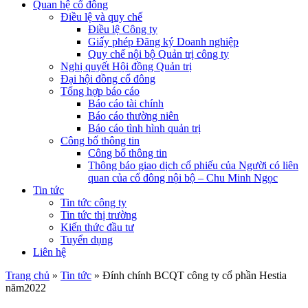
Quan hệ cổ đông
Điều lệ và quy chế
Điều lệ Công ty
Giấy phép Đăng ký Doanh nghiệp
Quy chế nội bộ Quản trị công ty
Nghị quyết Hội đồng Quản trị
Đại hội đồng cổ đông
Tổng hợp báo cáo
Báo cáo tài chính
Báo cáo thường niên
Báo cáo tình hình quản trị
Công bố thông tin
Công bố thông tin
Thông báo giao dịch cổ phiếu của Người có liên
quan của cổ đông nội bộ – Chu Minh Ngọc
Tin tức
Tin tức công ty
Tin tức thị trường
Kiến thức đầu tư
Tuyển dụng
Liên hệ
Trang chủ
»
Tin tức
»
Đính chính BCQT công ty cổ phần Hestia
năm2022