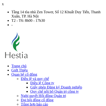
x
Tầng 14 tòa nhà Zen Tower, Số 12 Khuất Duy Tiến, Thanh
Xuân, TP. Hà Nội
T2 - T6: 8h00 - 17h30
-
Trang chủ
Giới Thiệu
Quan hệ cổ đông
Điều lệ và quy chế
Điều lệ Công ty
Giấy phép Đăng ký Doanh nghiệp
Quy chế nội bộ Quản trị công ty
Nghị quyết Hội đồng Quản trị
Đại hội đồng cổ đông
Tổng hợp báo cáo